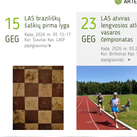
ARTĖ
LAS braziliškų
LAS atviras
15
23
šaškių pirma lyga
lengvosios atl
vasaros
Kada: 2026 m. 05 15-17
GEG
GEG
čempionatas
Kur: Šiauliai Kas: LASF
pajėgiausieji➤
Kada: 2026 m. 05.
Kur: Birštonas Kas:
pajėgiausieji ➤