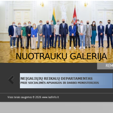
RĖM
Visos teisės saugomos © 2026
www.lasfinfo.lt