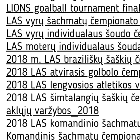
LIONS goalball tournament final
LAS vyrų šachmatų čempionato 
LAS vyrų individualaus šoudo č
LAS moterų individualaus šouda
2018 m. LAS braziliškų šaškių č
2018 LAS atvirasis golbolo čem
2018 LAS lengvosios atletikos 
2018 LAS šimtalangių šaškių če
aklųjų varžybos_2018
2018 LAS komandinio šachmatų 
Komandinis šachmatų čempiona